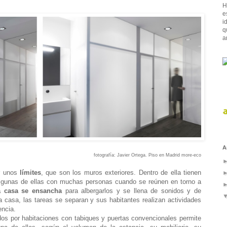
H
e
i
q
a
A
fotografía:
Javier Ortega
. Piso en Madrid
more-eco
r unos
límites
, que son los muros exteriores. Dentro de ella tienen
, algunas de ellas con muchas personas cuando se reúnen en torno a
 casa se ensancha
para albergarlos y se llena de sonidos y de
 casa, las tareas se separan y sus habitantes realizan actividades
encia.
dos por habitaciones con tabiques y puertas convencionales permite