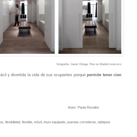
fotografía:
Javier Ortega
. Piso en Madrid
more-eco
fácil y divertida la vida de sus ocupantes porque
permite tener cien
Autor:
Paula Rosales
dos
,
flexibilidad
,
flexible
,
móvil
,
muro equipado
,
puertas correderas
,
tabiques