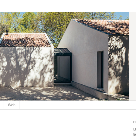
Web
E
U
t