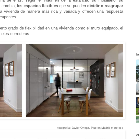
una de ellas, según el volumen de la estancia, su mobiliario, su
En cambio, los
espacios flexibles
que se pueden
dividir o reagrupar
la vivienda de manera más rica y variada y ofrecen una respuesta
cupantes.
erto grado de flexibilidad en una vivienda como el muro equipado, el
neles correderos.
l
fotografía:
Javier Ortega
. Piso en Madrid
more-eco
e